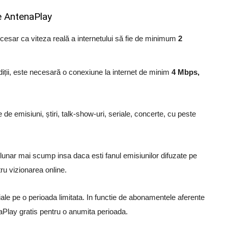
e AntenaPlay
ecesar ca viteza reală a internetului să fie de minimum
2
iții, este necesară o conexiune la internet de minim
4 Mbps,
de emisiuni, știri, talk-show-uri, seriale, concerte, cu peste
unar mai scump insa daca esti fanul emisiunilor difuzate pe
ru vizionarea online.
iale pe o perioada limitata. In functie de abonamentele aferente
naPlay gratis pentru o anumita perioada.