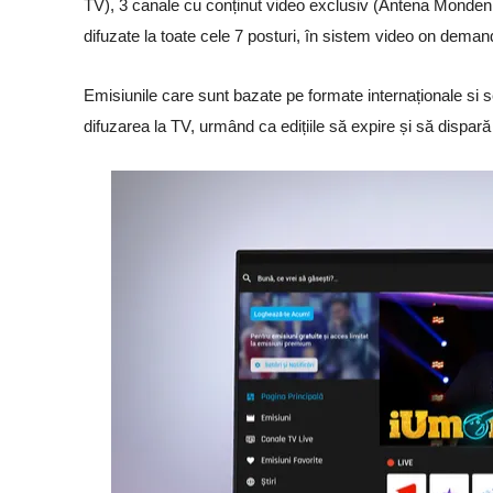
TV), 3 canale cu conținut video exclusiv (Antena Monden,
difuzate la toate cele 7 posturi, în sistem video on dema
Emisiunile care sunt bazate pe formate internaționale si se
difuzarea la TV, urmând ca edițiile să expire și să dispară