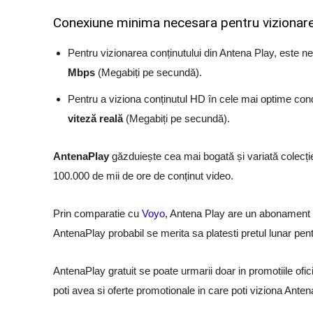
Conexiune minima necesara pentru vizionar
Pentru vizionarea conținutului din Antena Play, este n
Mbps
(Megabiți pe secundă).
Pentru a viziona conținutul HD în cele mai optime cond
viteză reală
(Megabiți pe secundă).
AntenaPlay
găzduiește cea mai bogată și variată colecție 
100.000 de mii de ore de conținut video.
Prin comparatie cu
Voyo
, Antena Play are un abonament l
AntenaPlay probabil se merita sa platesti pretul lunar pent
AntenaPlay gratuit se poate urmarii doar in promotiile ofic
poti avea si oferte promotionale in care poti viziona Ante