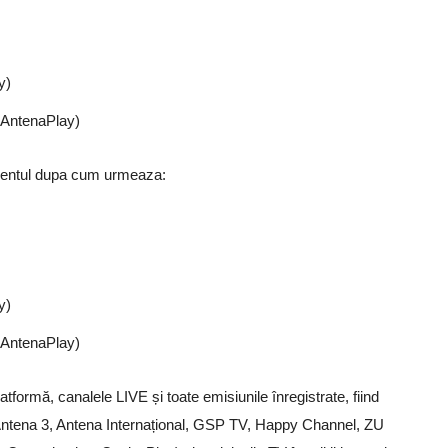
y)
ă AntenaPlay)
namentul dupa cum urmeaza:
y)
ă AntenaPlay)
atformă, canalele LIVE și toate emisiunile înregistrate, fiind
Antena 3, Antena Internațional, GSP TV, Happy Channel, ZU