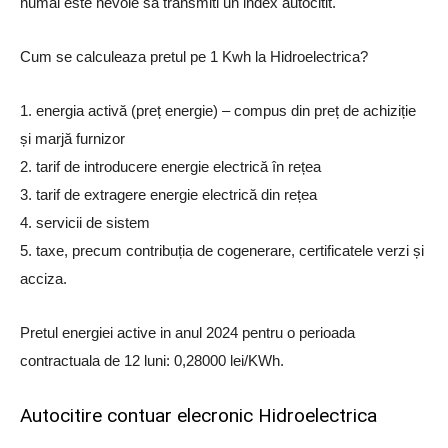
numai este nevoie sa transmiti un index autocitit.
Cum se calculeaza pretul pe 1 Kwh la Hidroelectrica?
1. energia activă (preț energie) – compus din preț de achiziție
și marjă furnizor
2. tarif de introducere energie electrică în rețea
3. tarif de extragere energie electrică din rețea
4. servicii de sistem
5. taxe, precum contribuția de cogenerare, certificatele verzi și
acciza.
Pretul energiei active in anul 2024 pentru o perioada
contractuala de 12 luni: 0,28000 lei/KWh.
Autocitire contuar elecronic Hidroelectrica