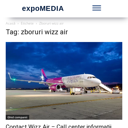
expoMEDIA
Acasă
Etichete
Zboruri wizz air
Tag: zboruri wizz air
Ghid companii
Contact Wizz Air – Call center informatii