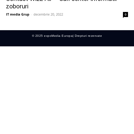
zoboruri
IT media Grup
-
decembrie 20, 2022
0
© 2025 expoMedia Europa| Drepturi rezervate